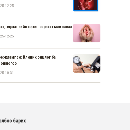
25-12-25
рээ, хярзангийн нөхөн сэргээх мэс засал
25-12-25
реэклампси: Клиник онцлог ба
ношлогоо
25-10-31
олбоо барих