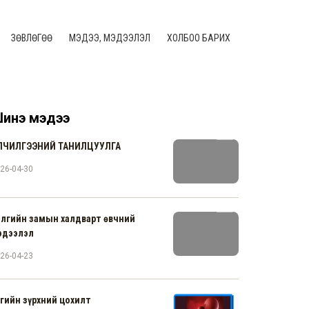
ЗӨВЛӨГӨӨ
МЭДЭЭ, МЭДЭЭЛЭЛ
ХОЛБОО БАРИХ
инэ мэдээ
ЙЛЧИЛГЭЭНИЙ ТАНИЛЦУУЛГА
26-04-30
элгийн замын халдварт өвчний
эдээлэл
26-04-23
гийн зүрхний цохилт