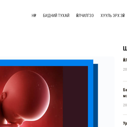
НҮҮР
БИДНИЙ ТУХАЙ
ҮЙЛЧИЛГЭЭ
ХУУЛЬ ЭРХ ЗҮЙ
Ш
Ү
20
Б
м
20
Ур