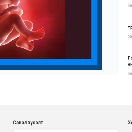
20
Үт
20
П
о
20
Санал хүсэлт
Х