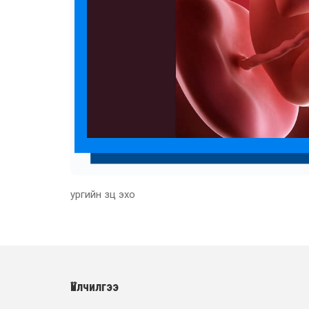
ургийн зц эхо
Үйлчилгээ