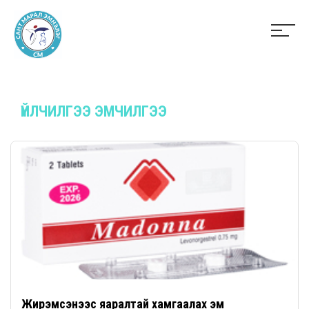
ҮЙЛЧИЛГЭЭ ЭМЧИЛГЭЭ
Жирэмсэнээс яаралтай хамгаалах эм