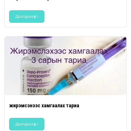
Дэлгэрэнгүй
жирэмсэнээс хамгаалах тариа
Дэлгэрэнгүй