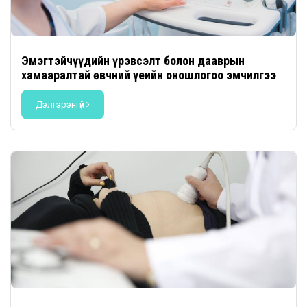
Эмэгтэйчүүдийн үрэвсэлт болон дааврын
хамааралтай өвчний үеийн оношлогоо эмчилгээ
Дэлгэрэнгүй