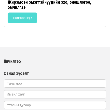
Жирэмсэн эмэгтэйчүүдийн эхо, оношлогоо,
эмчилгээ
Дэлгэрэнгүй
Үйлчилгээ
Санал хүсэлт