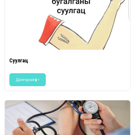
Суулгац
Дэлгэрэнгүй