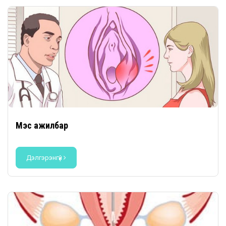
Мэс ажилбар
Дэлгэрэнгүй