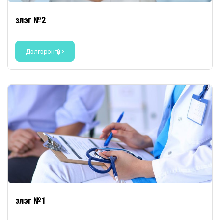
Үзлэг №2
Дэлгэрэнгүй
Үзлэг №1