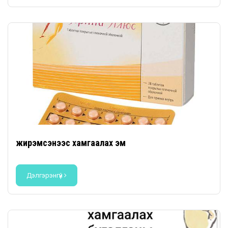
жирэмсэнээс хамгаалах эм
Дэлгэрэнгүй