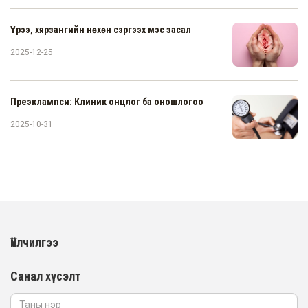
Үтрээ, хярзангийн нөхөн сэргээх мэс засал
2025-12-25
Преэклампси: Клиник онцлог ба оношлогоо
2025-10-31
Үйлчилгээ
Санал хүсэлт