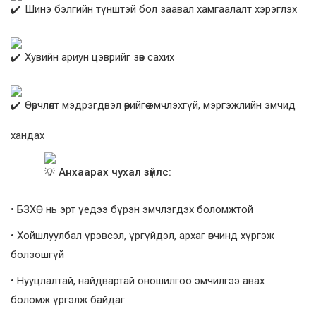
Шинэ бэлгийн түнштэй бол заавал хамгаалалт хэрэглэх
Хувийн ариун цэврийг зөв сахих
Өөрчлөлт мэдрэгдвэл өөрийгөө эмчлэхгүй, мэргэжлийн эмчид
хандах
Анхаарах чухал зүйлс:
• БЗХӨ нь эрт үедээ бүрэн эмчлэгдэх боломжтой
• Хойшлуулбал үрэвсэл, үргүйдэл, архаг өвчинд хүргэж
болзошгүй
• Нууцлалтай, найдвартай оношилгоо эмчилгээ авах
боломж үргэлж байдаг