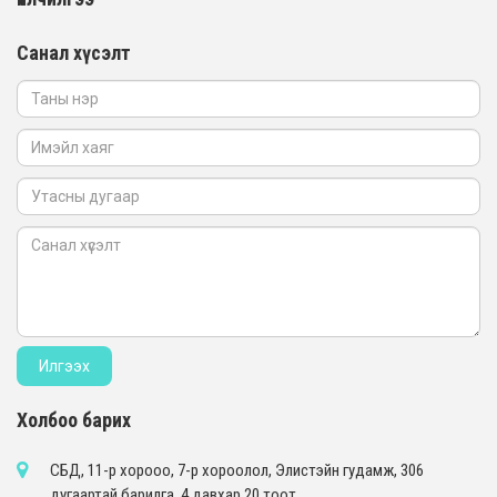
Санал хүсэлт
Холбоо барих
СБД, 11-р хорооо, 7-р хороолол, Элистэйн гудамж, 306
дугаартай барилга, 4 давхар 20 тоот