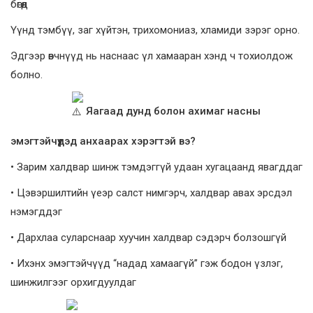
бөгөөд
Үүнд тэмбүү, заг хүйтэн, трихомониаз, хламиди зэрэг орно.
Эдгээр өвчнүүд нь наснаас үл хамааран хэнд ч тохиолдож
болно.
Яагаад дунд болон ахимаг насны
эмэгтэйчүүдэд анхаарах хэрэгтэй вэ?
• Зарим халдвар шинж тэмдэггүй удаан хугацаанд явагддаг
• Цэвэршилтийн үеэр салст нимгэрч, халдвар авах эрсдэл
нэмэгддэг
• Дархлаа суларснаар хуучин халдвар сэдэрч болзошгүй
• Ихэнх эмэгтэйчүүд “надад хамаагүй” гэж бодон үзлэг,
шинжилгээг орхигдуулдаг