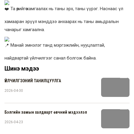
Та өөрийгөө хамгаалах нь таны эрх, таны үүрэг. Наснаас үл
хамааран эрүүл мэнддээ анхаарах нь таны амьдралын
чанарыг хамгаална.
Манай эмнэлэг танд мэргэжлийн, нууцлалтай,
найдвартай үйлчилгээг санал болгож байна.
Шинэ мэдээ
ҮЙЛЧИЛГЭЭНИЙ ТАНИЛЦУУЛГА
2026-04-30
Бэлгийн замын халдварт өвчний мэдээлэл
2026-04-23