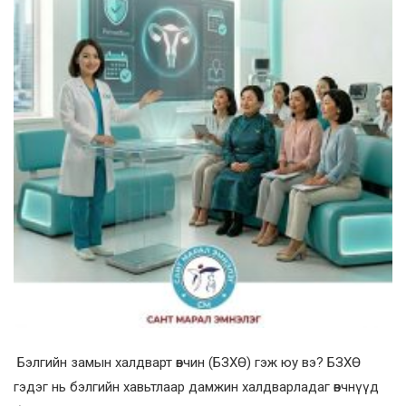
Бэлгийн замын халдварт өвчин (БЗХӨ) гэж юу вэ? БЗХӨ
гэдэг нь бэлгийн хавьтлаар дамжин халдварладаг өвчнүүд