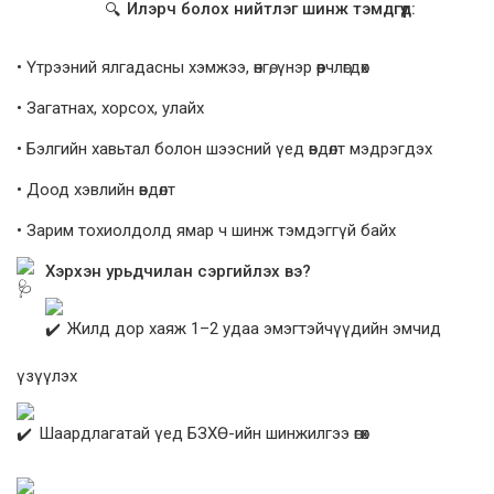
Илэрч болох нийтлэг шинж тэмдгүүд:
• Үтрээний ялгадасны хэмжээ, өнгө, үнэр өөрчлөгдөх
• Загатнах, хорсох, улайх
• Бэлгийн хавьтал болон шээсний үед өвдөлт мэдрэгдэх
• Доод хэвлийн өвдөлт
• Зарим тохиолдолд ямар ч шинж тэмдэггүй байх
Хэрхэн урьдчилан сэргийлэх вэ?
Жилд дор хаяж 1–2 удаа эмэгтэйчүүдийн эмчид
үзүүлэх
Шаардлагатай үед БЗХӨ-ийн шинжилгээ өгөх