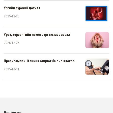
Ургийн зүрхний цохилт
2025-12-25
Үтрээ, хярзангийн нөхөн сэргээх мэс засал
2025-12-25
Преэклампси: Клиник онцлог ба оношлогоо
2025-10-31
Үйлчилгээ