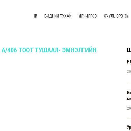
НҮҮР
БИДНИЙ ТУХАЙ
ҮЙЛЧИЛГЭЭ
ХУУЛЬ ЭРХ ЗҮЙ
Й А/406 ТООТ ТУШААЛ- ЭМНЭЛГИЙН
Ш
Ү
20
Б
м
20
Ур