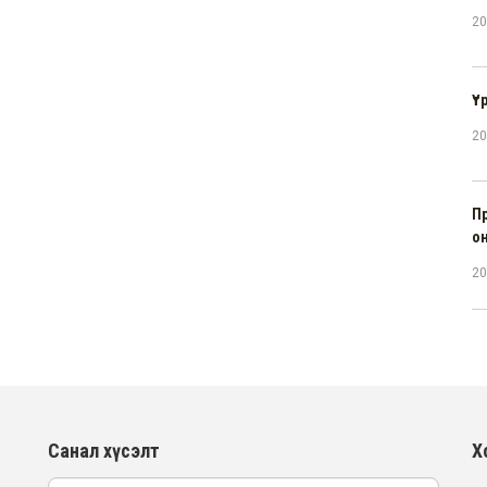
20
Үт
20
П
о
20
Санал хүсэлт
Х