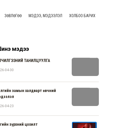
ЗӨВЛӨГӨӨ
МЭДЭЭ, МЭДЭЭЛЭЛ
ХОЛБОО БАРИХ
инэ мэдээ
ЙЛЧИЛГЭЭНИЙ ТАНИЛЦУУЛГА
26-04-30
элгийн замын халдварт өвчний
эдээлэл
26-04-23
гийн зүрхний цохилт