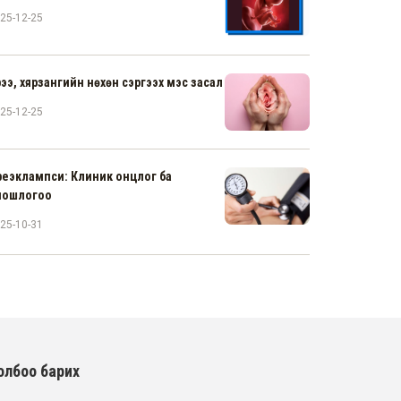
25-12-25
рээ, хярзангийн нөхөн сэргээх мэс засал
25-12-25
реэклампси: Клиник онцлог ба
ношлогоо
25-10-31
олбоо барих